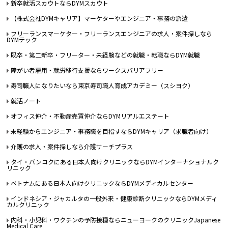
新卒就活スカウトならDYMスカウト
【株式会社DYMキャリア】マーケターやエンジニア・事務の派遣
フリーランスマーケター・フリーランスエンジニアの求人・案件探しなら
DYMテック
既卒・第二新卒・フリーター・未経験などの就職・転職ならDYM就職
障がい者雇用・就労移行支援ならワークスバリアフリー
寿司職人になりたいなら東京寿司職人育成アカデミー（スシヨク）
就活ノート
オフィス仲介・不動産売買仲介ならDYMリアルエステート
未経験からエンジニア・事務職を目指すならDYMキャリア（求職者向け）
介護の求人・案件探しなら介護サーチプラス
タイ・バンコクにある日本人向けクリニックならDYMインターナショナルク
リニック
ベトナムにある日本人向けクリニックならDYMメディカルセンター
インドネシア・ジャカルタの一般外来・健康診断クリニックならDYMメディ
カルクリニック
内科・小児科・ワクチンの予防接種ならニューヨークのクリニックJapanese
Medical Care