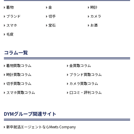
着物
金
時計
ブランド
切手
カメラ
スマホ
宝石
お酒
毛皮
コラム一覧
着物買取コラム
金買取コラム
時計買取コラム
ブランド買取コラム
切手買取コラム
カメラ買取コラム
スマホ買取コラム
口コミ・評判コラム
DYMグループ関連サイト
新卒就活エージェントならMeets Company