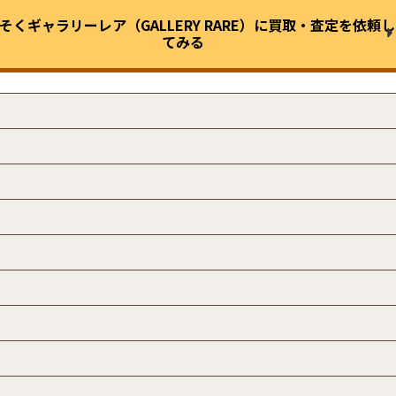
そくギャラリーレア（GALLERY RARE）に
買取・査定を依頼し
てみる