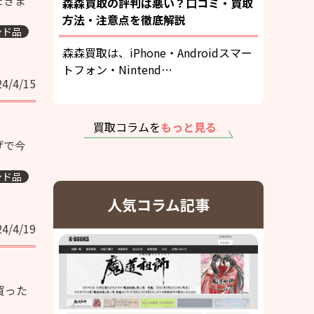
だきま
森森買取の評判は悪い？口コミ・買取
方法・注意点を徹底解説
ンド品
森森買取は、iPhone・Androidスマー
トフォン・Nintend…
24/4/15
買取コラムを
もっと見る
げで今
ンド品
人気コラム記事
24/4/19
買った