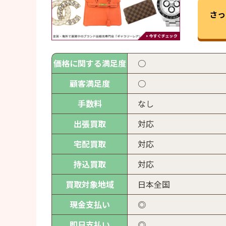
さっ
価格に関する満足度
○
顧客満足度
○
手数料
なし
出張買取
対応
宅配買取
対応
持込買取
対応
買取対象地域
日本全国
現金支払い
◎
即日支払い
◎