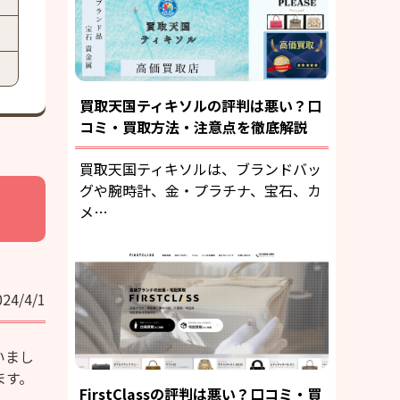
買取天国ティキソルの評判は悪い？口
コミ・買取方法・注意点を徹底解説
買取天国ティキソルは、ブランドバッ
グや腕時計、金・プラチナ、宝石、カ
メ…
024/4/1
いまし
ます。
FirstClassの評判は悪い？口コミ・買