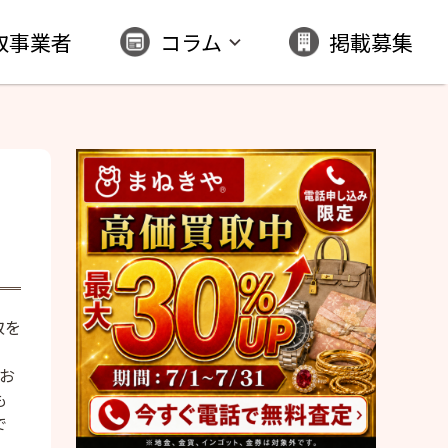
取事業者
コラム
掲載募集
取を
お
も
で