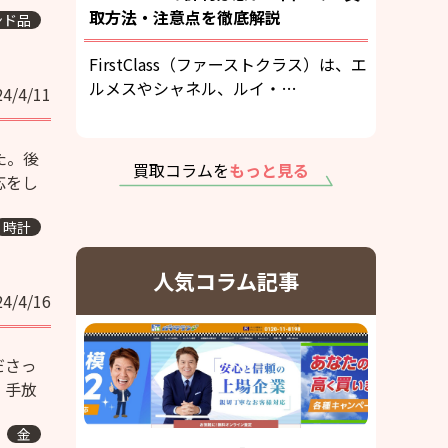
取方法・注意点を徹底解説
ンド品
FirstClass（ファーストクラス）は、エ
ルメスやシャネル、ルイ・…
24/4/11
た。後
買取コラムを
もっと見る
応をし
時計
人気コラム記事
24/4/16
ださっ
、手放
金