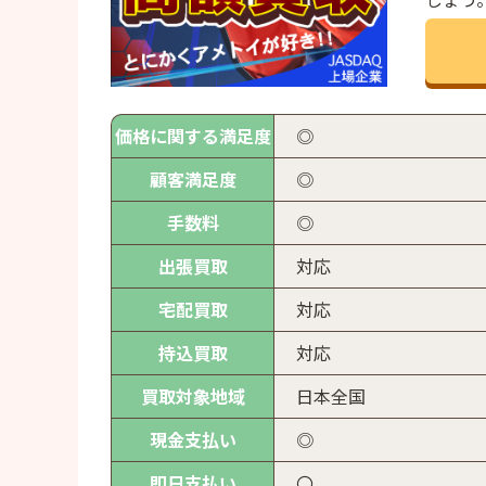
価格に関する満足度
◎
顧客満足度
◎
手数料
◎
出張買取
対応
宅配買取
対応
持込買取
対応
買取対象地域
日本全国
現金支払い
◎
即日支払い
〇