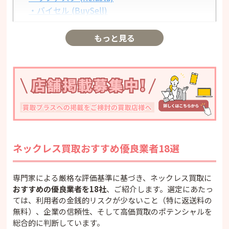
・バイセル (BuySell)
・買取大吉
・高く売れるドットコム
もっと見る
・宝石広場 (Housekihiroba)
・ギャラリーレア (Gallery Rare)
・ブランドオフ (Brand Off)
・エコリング (Eco Ring)
・ブランドゥール (Branduru)
・セカンドストリート (2nd STREET)
・ブックオフ (BOOKOFF)
【ブランド・種類別】ネックレスの買取相場まと
ネックレス買取おすすめ優良業者18選
め
・ティファニー (Tiffany & Co.)
・カルティエ (Cartier)
専門家による厳格な評価基準に基づき、ネックレス買取に
・ブルガリ (BVLGARI)
おすすめの優良業者を18社
、ご紹介します。選定にあたっ
ては、利用者の金銭的リスクが少ないこと（特に返送料の
・ヴァンクリーフ＆アーペル (Van Cleef &
無料）、企業の信頼性、そして高価買取のポテンシャルを
Arpels)
総合的に判断しています。
・ハリー・ウィンストン (Harry Winston)