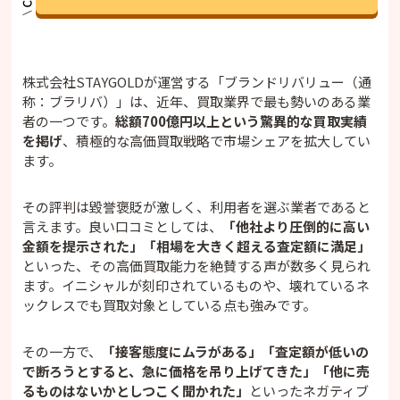
株式会社STAYGOLDが運営する「ブランドリバリュー（通
称：ブラリバ）」は、近年、買取業界で最も勢いのある業
者の一つです。
総額700億円以上という驚異的な買取実績
を掲げ
、積極的な高価買取戦略で市場シェアを拡大してい
ます。
その評判は毀誉褒貶が激しく、利用者を選ぶ業者であると
言えます。良い口コミとしては、
「他社より圧倒的に高い
金額を提示された」「相場を大きく超える査定額に満足」
といった、その高価買取能力を絶賛する声が数多く見られ
ます。イニシャルが刻印されているものや、壊れているネ
ックレスでも買取対象としている点も強みです。
その一方で、
「接客態度にムラがある」「査定額が低いの
で断ろうとすると、急に価格を吊り上げてきた」「他に売
るものはないかとしつこく聞かれた」
といったネガティブ