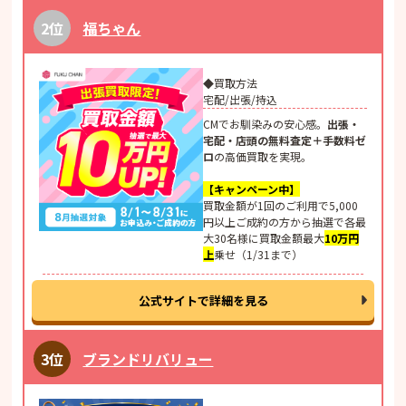
福ちゃん
◆買取方法
宅配/出張/持込
CMでお馴染みの安心感。
出張・
宅配・店頭の無料査定＋手数料ゼ
ロ
の高価買取を実現。
【キャンペーン中】
買取金額が1回のご利用で5,000
円以上ご成約の方から抽選で各最
大30名様に買取金額最大
10万円
上
乗せ（1/31まで）
公式サイトで詳細を見る
ブランドリバリュー