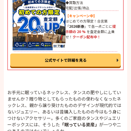
◆買取方法
宅配/出張/持込
【キャンペーン中】
はじめての方限定！合言葉
「
2026新春
」で各一点ごとに
提
示額の 20 %
を査定金額に上乗
せ！
クーポン配布中！
公式サイトで詳細を見る
お手元に眠っているネックレス、タンスの肥やしにしてい
ませんか？贈り物としてもらったものの使わなくなったネ
ックレス、親から譲り受けたもののデザインが現代的では
ないジュエリー、あるいは昔購入したものの今はもう身に
つけないアクセサリー。多くのご家庭のタンスやジュエリ
ーボックスには、そうした
「眠っている資産」
が一つや二
つあるのではないでしょうか。