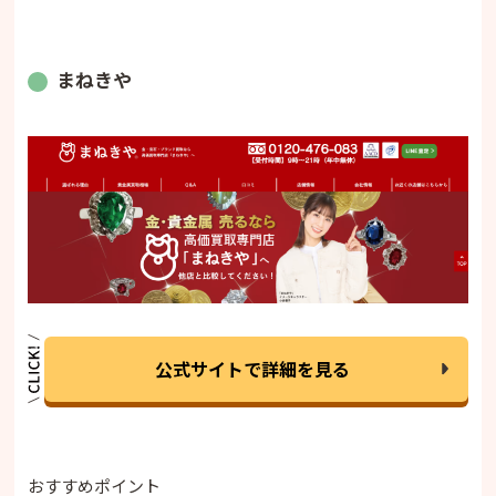
・シャネル (CHANEL)
・エルメス (HERMES)
まねきや
・4℃ (ヨンドシー)
・アガット (agete)
・喜平 (きへい) ネックレス
・ダイヤモンドネックレス (ノンブランド)
・パールネックレス
ネックレス買取で後悔しないための5つの鉄則
・鉄則1：付属品は「価値」であると心得る
・鉄則2：売る前の「ひと手間」を惜しまない
・鉄則3：「相見積もり」こそが高価買取への
最短ルート
・鉄則4：地金相場とブランドの「売り時」を
公式サイトで詳細を見る
見極める
・鉄則5：自分のネックレスに最適な「専門
家」を選ぶ
ネックレス買取に関するよくある質問（Q&A）
おすすめポイント
・Q1. イニシャルや記念日の刻印があっても売