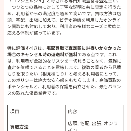
「コンシェルジュ」と称される専門知識豊富な査定士が、
一つひとつの品物に対して丁寧な説明と共に査定を行うた
め、利用者からの満足度も極めて高いです。買取方法は店
頭、宅配、出張に加えて、ビデオ通話を利用したオンライ
ン買取にも対応しており、利用者の多様なニーズに柔軟に
応える体制が整っています。
特に評価すべきは、
宅配買取で査定額に納得いかなかった
場合のキャンセル時の返送料が無料
である点です。これ
は、利用者が金銭的なリスクを一切負うことなく、気軽に
査定を依頼できることを意味します。複数の業者から見積
もりを取りたい（相見積もり）と考える利用者にとって、
このポリシーは絶大な安心感をもたらします。高価買取の
ポテンシャルと、利用者の保護を両立させた、最もバラン
スの取れた優良業者です。
項目
内容
店頭, 宅配, 出張, オンラ
買取方法
イン