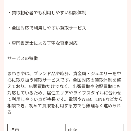
れますか？
・買取初心者でも利用しやすい相談体制
・Q2. 鑑定書や保証書がなくても買取してもら
えますか？
・全国対応で利用しやすい買取サービス
・Q3. チェーンが切れていたり、石が取れてい
ても売れますか？
・専門鑑定士による丁寧な査定対応
・Q4. ノーブランドのネックレスも売れます
か？
・Q5. 宅配買取で高価な品物を送るのが不安で
サービスの特徴
す。安全なのでしょうか？
・Q6. 金メッキのネックレスは売れますか？
まねきやは、ブランド品や時計、貴金属・ジュエリーを中
心に取り扱う買取サービスです。全国対応の買取体制を整
まとめ
えており、店頭買取だけでなく、出張買取や宅配買取にも
対応しているため、居住エリアやライフスタイルに合わせ
て利用しやすい点が特長です。電話やWEB、LINEなどから
相談でき、初めて買取を利用する方でも無理なく進められ
る
項目
内容