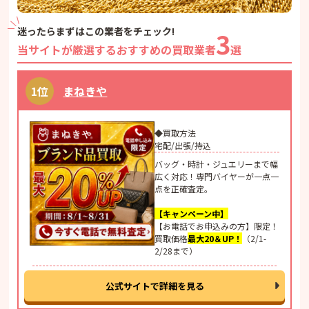
迷ったらまずはこの業者をチェック!
3
当サイトが厳選するおすすめの買取業者
選
まねきや
◆買取方法
宅配/出張/持込
バッグ・時計・ジュエリーまで幅
広く対応！専門バイヤーが一点一
点を正確査定。
【キャンペーン中】
【お電話でお申込みの方】限定！
買取価格
最大20＆UP
！
（2/1-
2/28まで）
公式サイトで詳細を見る