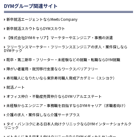
DYMグループ関連サイト
新卒就活エージェントならMeets Company
新卒就活スカウトならDYMスカウト
【株式会社DYMキャリア】マーケターやエンジニア・事務の派遣
フリーランスマーケター・フリーランスエンジニアの求人・案件探しなら
DYMテック
既卒・第二新卒・フリーター・未経験などの就職・転職ならDYM就職
障がい者雇用・就労移行支援ならワークスバリアフリー
寿司職人になりたいなら東京寿司職人育成アカデミー（スシヨク）
就活ノート
オフィス仲介・不動産売買仲介ならDYMリアルエステート
未経験からエンジニア・事務職を目指すならDYMキャリア（求職者向け）
介護の求人・案件探しなら介護サーチプラス
タイ・バンコクにある日本人向けクリニックならDYMインターナショナルク
リニック
ベトナムにある日本人向けクリニックならDYMメディカルセンター