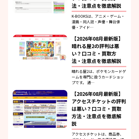
法・注意点を徹底解説
K-BOOKSは、アニメ・ゲーム・
漫画・同人誌・声優・舞台俳
優・アイド…
【2026年08月最新版】
晴れる屋2の評判は悪
い？口コミ・買取方
法・注意点を徹底解説
晴れる屋2は、ポケモンカードゲ
ームを専門に扱うカードショッ
プです。 通…
【2026年08月最新版】
アクセスチケットの評判
は悪い？口コミ・買取
方法・注意点を徹底解
説
アクセスチケットは、商品券、