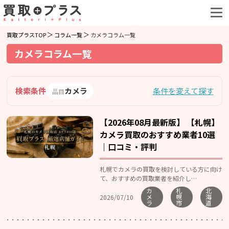
買取プラスTOP
コラム一覧
カメラコラム一覧
カメラコラム一覧
検索条件
カメラ
条件を変えて探す
品目
【2026年08月最新版】 【札幌】
カメラ買取のおすすめ業者10選
｜口コミ・評判
札幌でカメラの買取を検討している方に向け
て、おすすめの買取業者を紹介し…
カ
札
北
メ
幌
海
2026/07/10
ラ
市
道