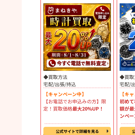
◆買取方法
◆買取
宅配/出張/持込
宅配/
【キャンペーン中】
【キャ
【お電話でお申込みの方】限
初めて
定！買取価格
最大20%UP！
額が最
ンペー
公式サイトで詳細を見る