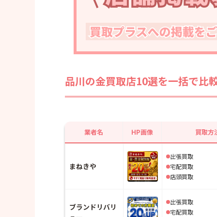
・大黒屋
後悔しない金買取業者の選び方とは？
・ポイント1：複数の業者で査定を受
・ポイント2：口コミや評判をチェッ
・ポイント3：事前に金の価格相場を
品川の金買取店10選を一括で比
金買取に関するよくある質問
・Q1：どのくらいの量から金を売却
・Q2：貴金属や宝石と一緒に金を売
か？
業者名
HP画像
買取方
・Q3：売却後の支払いはどのように
出張買取
まねきや
宅配買取
店頭買取
出張買取
ブランドリバリ
宅配買取
ュー