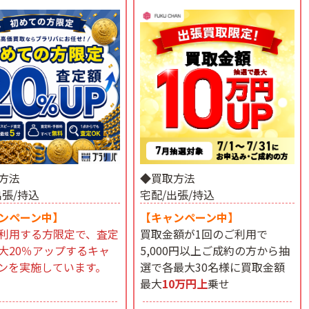
方法
◆買取方法
出張/持込
宅配/出張/持込
ンペーン中】
【キャンペーン中】
利用する方限定で、査定
買取金額が1回のご利用で
大20％アップするキャ
5,000円以上ご成約の方から抽
ンを実施しています。
選で各最大30名様に買取金額
最大
10万円上
乗せ