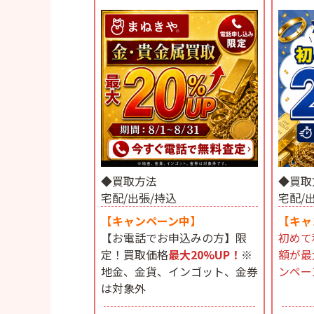
◆買取方法
◆買取
宅配/出張/持込
宅配/
【キャンペーン中】
【キャ
【お電話でお申込みの方】限
初めて
定！買取価格
最大20%UP！
※
額が最
地金、金貨、インゴット、金券
ンペー
は対象外