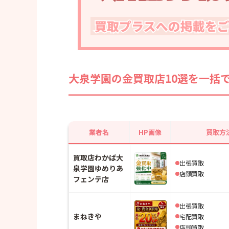
後悔しない金買取業者の選び方とは？
・ポイント1：複数の業者で査定を受
・ポイント2：口コミや評判をチェッ
・ポイント3：事前に金の価格相場を
大泉学園の金買取店10選を一括
金買取に関するよくある質問
・Q1：どのくらいの量から金を売却
・Q2：貴金属や宝石と一緒に金を売
か？
業者名
HP画像
買取方
・Q3：売却後の支払いはどのように
買取店わかば大
出張買取
泉学園ゆめりあ
店頭買取
フェンテ店
出張買取
まねきや
宅配買取
店頭買取