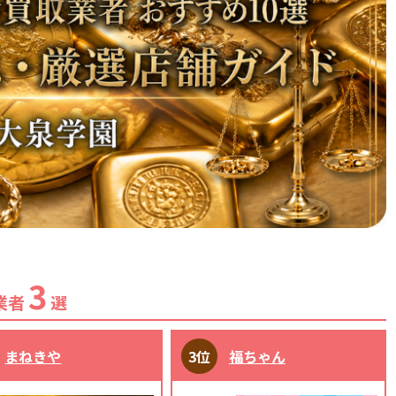
3
業者
選
まねきや
福ちゃん