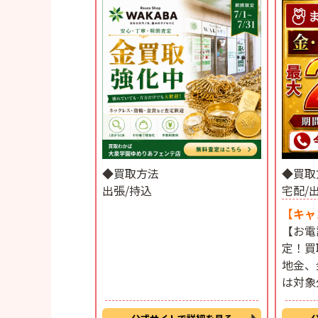
◆買取方法
◆買取
出張/持込
宅配/
【キャ
【お電
定！買
地金、
は対象