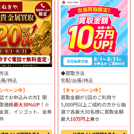
方法
◆買取方法
出張/持込
宅配/出張/持込
ンペーン中】
【キャンペーン中】
話でお申込みの方】限
買取金額が1回のご利用で
取価格
最大30%UP！
※
5,000円以上ご成約の方から抽
金貨、インゴット、金券
選で各最大30名様に買取金額
外
最大
10万円上
乗せ