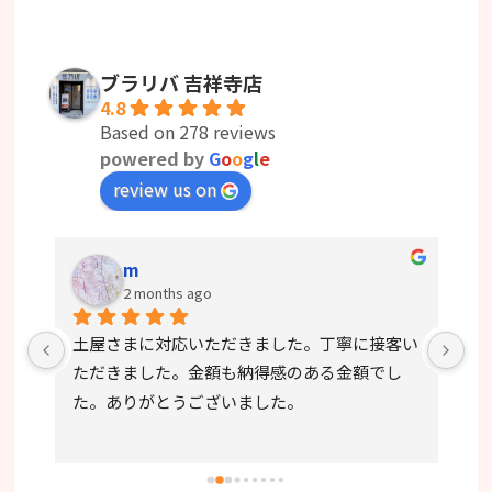
ブラリバ 吉祥寺店
4.8
Based on 278 reviews
powered by
G
o
o
g
l
e
review us on
m
2 months ago
比久
土屋さまに対応いただきました。丁寧に接客い
店
のい
ただきました。金額も納得感のある金額でし
に
し
た。ありがとうございました。
き
の