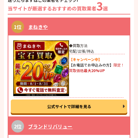
迷ったらまずはこの業者をチェック!
3
当サイトが厳選するおすすめの買取業者
選
まねきや
◆買取方法
宅配/出張/持込
【キャンペーン中】
【お電話でお申込みの方】
限定！
買取価格
最大20%UP
公式サイトで詳細を見る
ブランドリバリュー