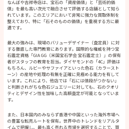
なんぼや吉祥寺店は、宝石の「資産価値」と「芸術的価
値」を最も高い次元で融合させて評価する店舗として知ら
れています。このエリアにおいて非常に強力な買取体制を
整えており、特に「石そのものの価値」を重視する方に最
適です。
最大の強みは、現場のバリューデザイナー（査定員）に対
する徹底した専門教育にあります。国際的な権威を持つ宝
石鑑定資格「GIA GG（米国宝石学会 宝石鑑定士）」の保有
者がスタッフの教育を担当。ダイヤモンドの「4C」評価は
もちろん、ルビーやサファイアといった色石（カラースト
ーン）の産地や処理の有無を正確に見極める能力を有して
います。これにより、他店では「石には値段がつかない」
と判断されがちな色石ジュエリーに対しても、石のクオリ
ティとデザイン性を加味した高額査定が可能となっていま
す。
また、日本国内のみならず香港や中国といった海外市場へ
の豊富な転売ルートを保有。世界中のトレンドをリアルタ
イムで把握し、最も高く売れる市場を選択することで、買