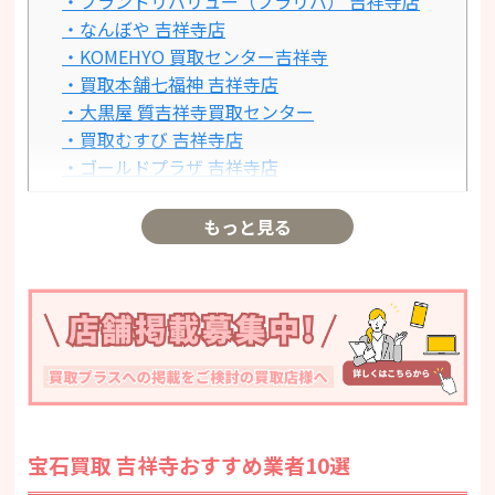
・ブランドリバリュー（ブラリバ） 吉祥寺店
・なんぼや 吉祥寺店
・KOMEHYO 買取センター吉祥寺
・買取本舗七福神 吉祥寺店
・大黒屋 質吉祥寺買取センター
・買取むすび 吉祥寺店
・ゴールドプラザ 吉祥寺店
・買取大吉 吉祥寺店
・ベストライフ 吉祥寺マルイ店
もっと見る
宝石買取相場まとめ
宝石買取で後悔しないためには？
・1. 鑑定書・鑑別書の有無
・2. ブランドオリジナルの付属品
・3. メレダイヤやデザインへの評価
・4. 複数店舗の組み合わせ戦略
宝石買取に関するよくある質問
まとめ
宝石買取 吉祥寺おすすめ業者10選