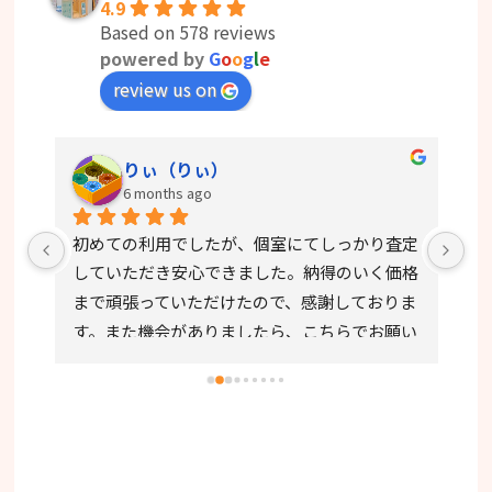
4.9
Based on 578 reviews
powered by
G
o
o
g
l
e
review us on
りぃ（りぃ）
6 months ago
初めての利用でしたが、個室にてしっかり査定
初
していただき安心できました。納得のいく価格
き
まで頑張っていただけたので、感謝しておりま
す。また機会がありましたら、こちらでお願い
したいと思います。