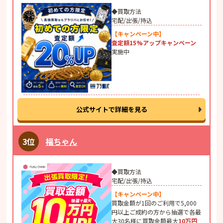
◆買取方法
宅配/出張/持込
【キャンペーン中】
査定額15%アップキャンペーン
実施中
公式サイトで詳細を見る
福ちゃん
◆買取方法
宅配/出張/持込
【キャンペーン中】
買取金額が1回のご利用で5,000
円以上ご成約の方から抽選で各最
大30名様に買取金額最大
10万円