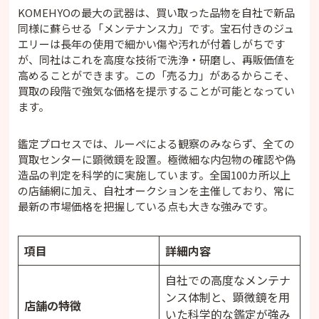
KOMEHYOの最大の武器は、買い取った品物を自社で新品
同様に蘇らせる「メンテナンス力」です。宝石付きのジュ
エリーは長年の使用で細かい傷や汚れが付着しがちです
が、同社はこれを高度な技術で洗浄・研磨し、再販価値を
高めることができます。この「売る力」があるからこそ、
買取の段階で強気な価格を提示することが可能となってい
ます。
鑑定プロセスでは、ルーペによる観察のみならず、全ての
買取センターに顕微鏡を設置。極微細な内包物の確認や偽
造品の判定を科学的に実施しています。全国100カ所以上
の店舗網に加え、自社オークションを主催しており、常に
最新の市場価格を把握している点も大きな強みです。
項目
詳細内容
自社での高度なメンテナ
ンス体制と、顕微鏡を用
店舗の特徴
いた科学的な鑑定が強み