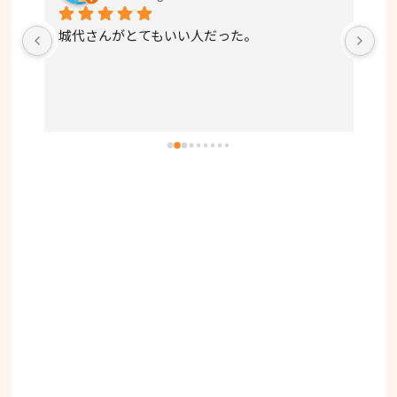
ちの
城代さんがとてもいい人だった。
予
ので
き
けて
丁
。買
場
かな
り
大変
たも
思い
させ
って