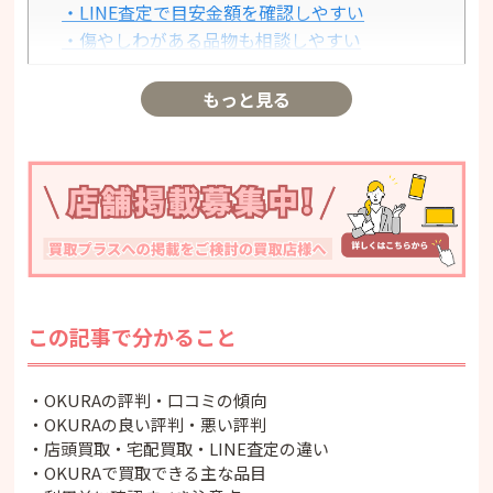
・LINE査定で目安金額を確認しやすい
・傷やしわがある品物も相談しやすい
OKURAの悪い評判・口コミ
・査定額に満足できない場合がある
もっと見る
・LINE査定と本査定で金額が変わる可能性があ
る
・一部買取できない品物がある
・店舗や担当者によって対応に差が出る可能性
がある
・高額品は一時預かりになる場合がある
OKURAの買取方法を比較
・店頭買取
この記事で分かること
・宅配買取
・LINE査定
・出張買取
・OKURAの評判・口コミの傾向
OKURAで買取できる品目
・OKURAの良い評判・悪い評判
・店頭買取・宅配買取・LINE査定の違い
・ブランドバッグ
・OKURAで買取できる主な品目
・時計