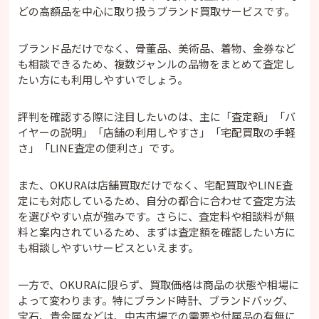
・OKURAをおすすめしない人
どの高額品を中心に取り扱うブランド買取サービスです。
OKURAと他社を比較
OKURAで高く売るコツ
ブランド品だけでなく、骨董品、美術品、着物、金券など
・複数社で査定額を比較する
も相談できるため、複数ジャンルの品物をまとめて査定し
たい方にも利用しやすいでしょう。
・付属品をそろえる
・汚れやほこりを軽く落としておく
・金やプラチナは相場を確認する
評判を確認する際に注目したいのは、主に「査定額」「バ
イヤーの説明」「店舗の利用しやすさ」「宅配買取の手軽
・時計は早めに売ることも検討する
さ」「LINE査定の便利さ」です。
・LINE査定で事前に目安を確認する
OKURAの買取の流れ
また、OKURAは店舗買取だけでなく、宅配買取やLINE査
・店頭買取の流れ
定にも対応しているため、自分の都合に合わせて査定方法
・宅配買取の流れ
を選びやすい点が強みです。さらに、査定料や相談料が無
・LINE査定の流れ
料と案内されているため、まずは査定額を確認したい方に
OKURAの店舗情報・対応エリア
も相談しやすいサービスといえます。
OKURAに関するよくある質問
・OKURAは査定だけでも利用できますか？
一方で、OKURAに限らず、買取価格は商品の状態や相場に
・OKURAの査定料は無料ですか？
よって変わります。特にブランド時計、ブランドバッグ、
・OKURAはどんな買取方法に対応しています
宝石、貴金属などは、中古市場での需要や付属品の有無に