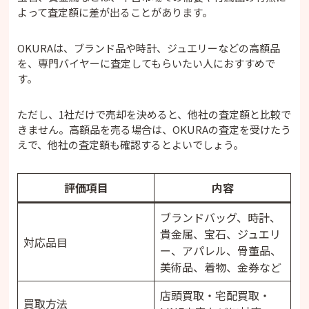
か？
よって査定額に差が出ることがあります。
・OKURAはどんな品物を買取できますか？
・OKURAで買取できないものはありますか？
OKURAは、ブランド品や時計、ジュエリーなどの高額品
・OKURAの宅配買取は送料がかかりますか？
を、専門バイヤーに査定してもらいたい人におすすめで
す。
・LINE査定の金額で必ず売れますか？
・傷や汚れがあるブランド品でも買取できます
か？
ただし、1社だけで売却を決めると、他社の査定額と比較で
きません。高額品を売る場合は、OKURAの査定を受けたう
・OKURAは店舗が近くになくても利用できます
えで、他社の査定額も確認するとよいでしょう。
か？
・OKURAは他社より高く売れますか？
まとめ｜OKURAはブランド品・時計・ジュエリー
評価項目
内容
を売りたい人におすすめ
ブランドバッグ、時計、
貴金属、宝石、ジュエリ
対応品目
ー、アパレル、骨董品、
美術品、着物、金券など
店頭買取・宅配買取・
買取方法