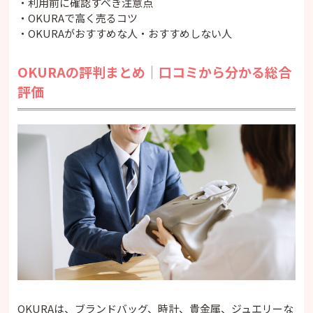
・利用前に確認すべき注意点
・金・貴金属
・OKURAで高く売るコツ
・宝石・ジュエリー
・OKURAがおすすめな人・おすすめしない人
・ブランド小物・アパレル
・骨董品・美術品・着物
OKURAの評判まとめ｜口コミから分かる総合
OKURAのメリット
評価
・専任バイヤーが査定・鑑定する
・ブランド品や時計に強い
・店頭買取・宅配買取・LINE査定を選べる
・査定料やキャンセル料が無料で相談しやすい
・国内外の販売ルートがある
OKURAのデメリット・注意点
・査定額は相場や状態によって変わる
・LINE査定は目安金額になる
・一部品目は買取できない場合がある
・高額品は一時預かりになる場合がある
・本人確認書類が必要
OKURAがおすすめな人・おすすめしない人
・OKURAがおすすめな人
OKURAは、ブランドバッグ、時計、貴金属、ジュエリーな