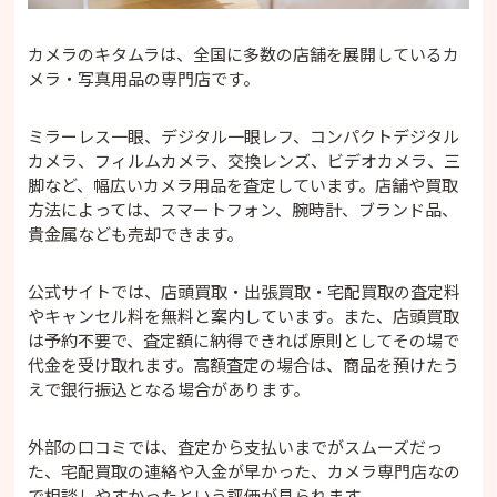
・4．査定結果を確認する
・5．承諾またはキャンセルする
カメラのキタムラは、全国に多数の店舗を展開しているカ
・6．買取代金を受け取る
メラ・写真用品の専門店です。
カメラのキタムラの出張買取の流れ
・1．電話またはLINEから申し込む
ミラーレス一眼、デジタル一眼レフ、コンパクトデジタル
・2．訪問日時を決める
カメラ、フィルムカメラ、交換レンズ、ビデオカメラ、三
・3．自宅で査定を受ける
脚など、幅広いカメラ用品を査定しています。店舗や買取
・4．査定額を確認する
方法によっては、スマートフォン、腕時計、ブランド品、
・5．代金を受け取る
貴金属なども売却できます。
カメラのキタムラで売れるもの
・デジタルカメラ
公式サイトでは、店頭買取・出張買取・宅配買取の査定料
・フィルムカメラ
やキャンセル料を無料と案内しています。また、店頭買取
・交換レンズ
は予約不要で、査定額に納得できれば原則としてその場で
・ビデオカメラ
代金を受け取れます。高額査定の場合は、商品を預けたう
えで銀行振込となる場合があります。
・カメラ用品
・スマートフォン・タブレット
・腕時計・ブランド品・貴金属
外部の口コミでは、査定から支払いまでがスムーズだっ
た、宅配買取の連絡や入金が早かった、カメラ専門店なの
カメラのキタムラで買取できない可能性があるも
で相談しやすかったという評価が見られます。