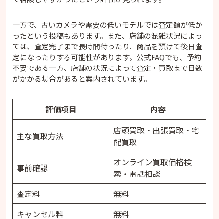
の
カメラのキタムラの買取に必要なもの
一方で、古いカメラや需要の低いモデルでは査定額が低か
未成年でもカメラのキタムラで売れる？
ったという投稿もあります。また、店舗の混雑状況によっ
カメラのキタムラで高く売るコツ
ては、査定完了まで長時間待ったり、商品を預けて後日査
・型番とシリアルナンバーを確認する
定になったりする可能性があります。公式FAQでも、予約
・バッテリーを充電する
不要である一方、店舗の状況によって査定・買取まで日数
・付属品をそろえる
がかかる場合があると案内されています。
・カメラやレンズを簡単に清掃する
・レンズやカメラをまとめて売る
評価項目
内容
・買取と下取りを比較する
・買取キャンペーンを確認する
店頭買取・出張買取・宅
主な買取方法
・複数の買取業者で比較する
配買取
カメラのキタムラがおすすめな人
カメラのキタムラをおすすめしない人
オンライン買取価格検
事前確認
索・電話相談
カメラのキタムラの店舗一覧
カメラのキタムラに関するよくある質問
査定料
無料
・カメラのキタムラの査定は無料ですか？
・店頭買取は予約が必要ですか？
キャンセル料
無料