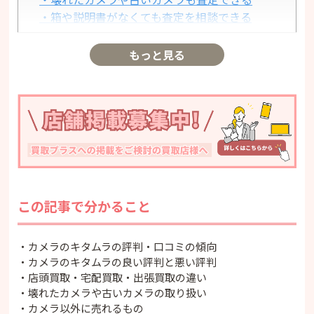
・箱や説明書がなくても査定を相談できる
・店頭買取は原則として即日支払い
・無料の宅配買取を利用できる
もっと見る
・宅配買取の入金が早い
・全国への無料出張買取を案内している
・他店の査定額を相談できる
・カメラの買い替え時は下取りを利用できる
カメラのキタムラの悪い評判・口コミ
・査定額が期待より低い場合がある
・事前に確認した金額から減額される場合があ
る
この記事で分かること
・店舗によって待ち時間が発生する
・カメラ以外の商品は店舗によって取り扱いが
異なる
・カメラのキタムラの評判・口コミの傾向
・シリアルナンバーを確認できないカメラは売
・カメラのキタムラの良い評判と悪い評判
・店頭買取・宅配買取・出張買取の違い
れない
・壊れたカメラや古いカメラの取り扱い
・宅配買取では対象商品が限られる
・カメラ以外に売れるもの