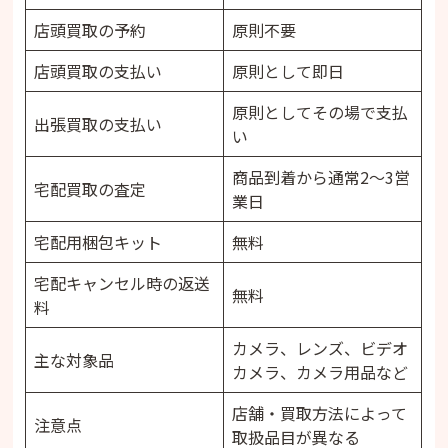
・壊れたカメラも売れますか？
店頭買取の予約
原則不要
・古いフィルムカメラも売れますか？
・レンズにカビがあっても売れますか？
店頭買取の支払い
原則として即日
・箱や説明書がなくても売れますか？
・シリアルナンバーが消えたカメラは売れます
原則としてその場で支払
出張買取の支払い
か？
い
・査定後にキャンセルできますか？
商品到着から通常2～3営
・宅配買取の送料は無料ですか？
宅配買取の査定
業日
・宅配買取の査定には何日かかりますか？
・宅配買取の代金はいつ振り込まれますか？
宅配用梱包キット
無料
・出張買取は全国対応ですか？
・出張買取の代金はその場で受け取れますか？
宅配キャンセル時の返送
無料
料
・カメラ以外も売れますか？
・買取と下取りは何が違いますか？
カメラ、レンズ、ビデオ
・未成年でも利用できますか？
主な対象品
カメラ、カメラ用品など
まとめ｜カメラのキタムラは専門店でカメラを査
定したい人におすすめ
店舗・買取方法によって
注意点
取扱品目が異なる