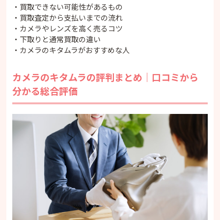
・公式サイトの満足度は自社調査
・買取できない可能性があるもの
カメラのキタムラを利用するメリット
・買取査定から支払いまでの流れ
カメラのキタムラを利用するデメリット
・カメラやレンズを高く売るコツ
カメラのキタムラの買取方法
・下取りと通常買取の違い
・店頭買取
・カメラのキタムラがおすすめな人
・宅配買取
・出張買取
カメラのキタムラの評判まとめ｜口コミから
カメラのキタムラの店頭買取の流れ
分かる総合評価
・1．買取対応店舗を探す
・2．商品と本人確認書類を持ち込む
・3．スタッフが査定する
・4．査定額を確認する
・5．本人確認と契約を行う
・6．買取代金を受け取る
カメラのキタムラの宅配買取の流れ
・1．無料梱包キットを申し込む
・2．商品と必要書類を梱包する
・3．買取センターへ発送する