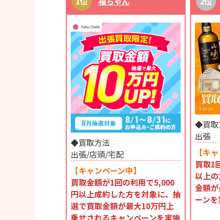
福ちゃん
◆買取
出張
◆買取方法
【キャ
出張/店頭/宅配
買取1
【キャンペーン中】
以上の
買取金額が1回の利用で5,000
金額が
円以上成約した方を対象に、抽
ーンを
選で買取金額が最大10万円上
乗せされるキャンペーンを実施