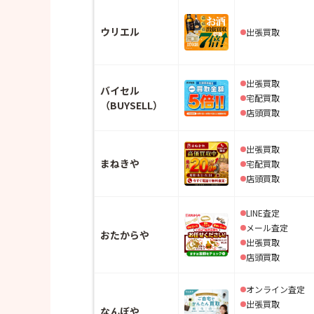
ウリエル
出張買取
出張買取
バイセル
宅配買取
（BUYSELL）
店頭買取
出張買取
まねきや
宅配買取
店頭買取
LINE査定
メール査定
おたからや
出張買取
店頭買取
オンライン査定
出張買取
なんぼや