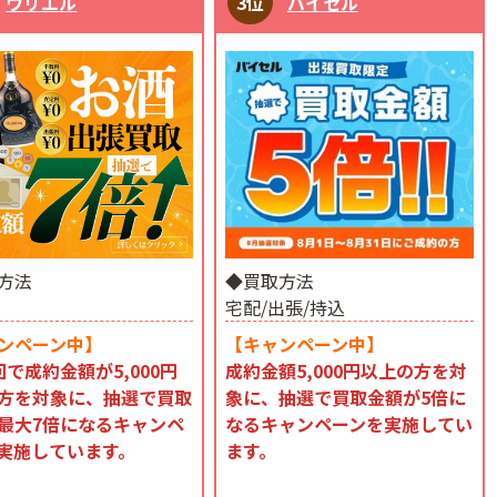
ウリエル
バイセル
方法
◆買取方法
宅配/出張/持込
ンペーン中】
【キャンペーン中】
回で成約金額が5,000円
成約金額5,000円以上の方を対
方を対象に、抽選で買取
象に、抽選で買取金額が5倍に
最大7倍になるキャンペ
なるキャンペーンを実施してい
実施しています。
ます。