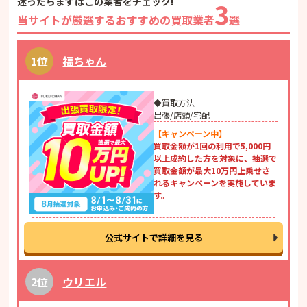
迷ったらまずはこの業者をチェック!
3
当サイトが厳選するおすすめの買取業者
選
福ちゃん
◆買取方法
出張/店頭/宅配
【キャンペーン中】
買取金額が1回の利用で5,000円
以上成約した方を対象に、抽選で
買取金額が最大10万円上乗せさ
れるキャンペーンを実施していま
す。
公式サイトで詳細を見る
ウリエル