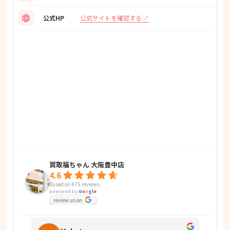
language
公式サイトを確認する
公式HP
買取福ちゃん 大阪豊中店
4.6
Based on 475 reviews
powered by
G
o
o
g
l
e
review us on