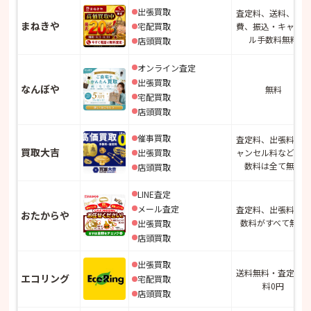
出張買取
査定料、送料、出張
まねきや
宅配買取
費、振込・キャンセ
ル手数料無料
店頭買取
オンライン査定
出張買取
なんぼや
無料
宅配買取
店頭買取
催事買取
査定料、出張料、キ
買取大吉
出張買取
ャンセル料などの手
数料は全て無料
店頭買取
LINE査定
メール査定
査定料、出張料、手
おたからや
数料がすべて無料
出張買取
店頭買取
出張買取
送料無料・査定手数
エコリング
宅配買取
料0円
店頭買取