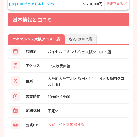
詳細を見る
山崎 18年 ピュアモルト 750ml
～ 204,000
円
基本情報と口コミ
エキマルシェ大阪クロスト店
なんばCITY店
storefront
店舗名
バイセル エキマルシェ大阪クロスト店
train
アクセス
JR大阪駅直結
大阪府大阪市北区 梅田3-1-1 JR大阪駅内クロ
location_on
住所
スト B1F
schedule
営業時間
10:00〜19:00
event_busy
定期休日
不定休
language
公式サイトを確認する
公式HP