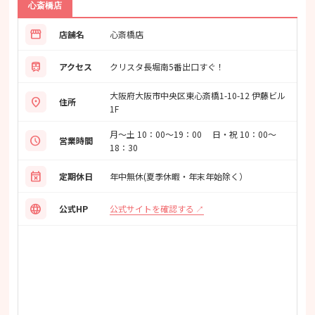
心斎橋店
storefront
店舗名
心斎橋店
train
アクセス
クリスタ⻑堀南5番出⼝すぐ！
大阪府大阪市中央区東心斎橋1-10-12 伊藤ビル
location_on
住所
1F
月〜土 10：00〜19：00 日・祝 10：00〜
schedule
営業時間
18：30
event_busy
定期休日
年中無休(夏季休暇・年末年始除く）
language
公式サイトを確認する
公式HP