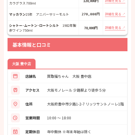
詳細を見る
120,000
円
カラグラス 700ml
円
詳細を見る
マッカラン
25年 アニバーサリーモルト
270,000
シャトー･ムートン･ロートシルト
1982年製
詳細を見る
70,000
円
赤ワイン 750ml
基本情報と口コミ
大阪 豊中店
storefront
店舗名
買取福ちゃん 大阪 豊中店
train
アクセス
大阪モノレール 少路駅より徒歩５分
location_on
住所
大阪府豊中市少路1-2-7 リッツサントノーレ1階
schedule
営業時間
10:00 ～ 18:00
event_busy
定期休日
年中無休 ※年末年始は除く