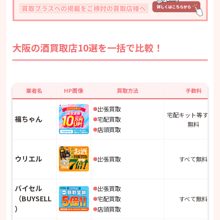
・福ちゃん
・ウリエル
・バイセル
・まねきや
大阪の酒買取店10選を一括で比較！
・なんぼや
・買取大吉
・おたからや
・エコリング
業者名
HP画像
買取方法
手数料
・買取エリート
出張買取
・大黒屋
宅配キット等すべて
福ちゃん
宅配買取
無料
店頭買取
ウリエル
出張買取
すべて無料
バイセル
出張買取
（BUYSELL
宅配買取
すべて無料
）
店頭買取