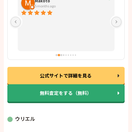
Makoto
5 months ago
メダ
ギザ
50
まし
から
不思
また
が、
以上
ま
公式サイトで詳細を見る
無料査定をする（無料）
ウリエル