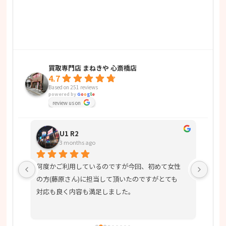
買取専門店 まねきや 心斎橋店
4.7
Based on 251 reviews
powered by
G
o
o
g
l
e
review us on
U1 R2
3 months ago
良い
何度かご利用しているのですが今回、初めて女性
他社
の方(藤原さん)に担当して頂いたのですがとても
接客
対応も良く内容も満足しました。
ます