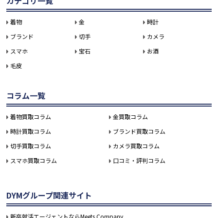
カテゴリ一覧
着物
金
時計
ブランド
切手
カメラ
スマホ
宝石
お酒
毛皮
コラム一覧
着物買取コラム
金買取コラム
時計買取コラム
ブランド買取コラム
切手買取コラム
カメラ買取コラム
スマホ買取コラム
口コミ・評判コラム
DYMグループ関連サイト
新卒就活エージェントならMeets Company