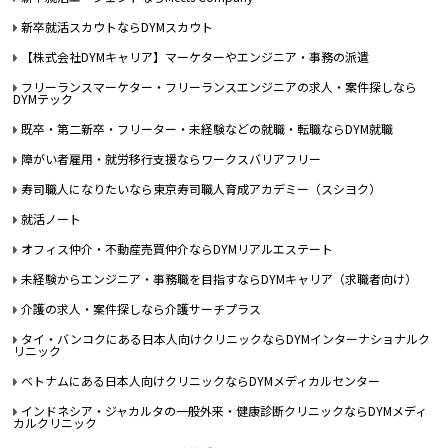
新卒就活スカウトならDYMスカウト
【株式会社DYMキャリア】マーケターやエンジニア・事務の派遣
フリーランスマーケター・フリーランスエンジニアの求人・案件探しなら
DYMテック
既卒・第二新卒・フリーター・未経験などの就職・転職ならDYM就職
障がい者雇用・就労移行支援ならワークスバリアフリー
寿司職人になりたいなら東京寿司職人育成アカデミー（スシヨク）
就活ノート
オフィス仲介・不動産売買仲介ならDYMリアルエステート
未経験からエンジニア・事務職を目指すならDYMキャリア（求職者向け）
介護の求人・案件探しなら介護サーチプラス
タイ・バンコクにある日本人向けクリニックならDYMインターナショナルク
リニック
ベトナムにある日本人向けクリニックならDYMメディカルセンター
インドネシア・ジャカルタの一般外来・健康診断クリニックならDYMメディ
カルクリニック