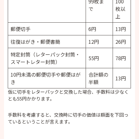
99枚ま
100
で
枚以
上
郵便切手
6円
13円
往復はがき・郵便書簡
12円
26円
特定封筒（レターパック封筒・
55円
78円
スマートレター封筒）
10円未満の郵便切手や郵便はが
合計額の
13円
き
半額
仮に切手をレターパックと交換した場合、手数料は少なく
とも55円かかります。
手数料を考慮すると、交換時に切手の価値は額面を下回っ
ているということが言えます。