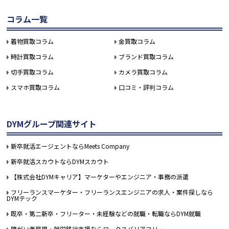
コラム一覧
着物買取コラム
金買取コラム
時計買取コラム
ブランド買取コラム
切手買取コラム
カメラ買取コラム
スマホ買取コラム
口コミ・評判コラム
DYMグループ関連サイト
新卒就活エージェントならMeets Company
新卒就活スカウトならDYMスカウト
【株式会社DYMキャリア】マーケターやエンジニア・事務の派遣
フリーランスマーケター・フリーランスエンジニアの求人・案件探しなら
DYMテック
既卒・第二新卒・フリーター・未経験などの就職・転職ならDYM就職
障がい者雇用・就労移行支援ならワークスバリアフリー