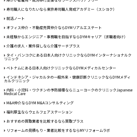
寿司職人になりたいなら東京寿司職人育成アカデミー（スシヨク）
就活ノート
オフィス仲介・不動産売買仲介ならDYMリアルエステート
未経験からエンジニア・事務職を目指すならDYMキャリア（求職者向け）
介護の求人・案件探しなら介護サーチプラス
タイ・バンコクにある日本人向けクリニックならDYMインターナショナルク
リニック
ベトナムにある日本人向けクリニックならDYMメディカルセンター
インドネシア・ジャカルタの一般外来・健康診断クリニックならDYMメディ
カルクリニック
内科・小児科・ワクチンの予防接種ならニューヨークのクリニックJapanese
Medical Care
M&A仲介ならDYM M&Aコンサルティング
福利厚生ならウェルフェアステーション
おすすめの買取業者を比較するなら買取プラス
リフォームの見積もり・業者比較をするならMYリフォームラボ