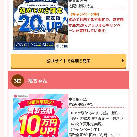
◆買取方法
宅配/出張/持込
【キャンペーン中】
初めて利用する方限定で、査定額
が最大20％アップするキャンペ
ーンを実施しています。
公式サイトで詳細を見る
福ちゃん
◆買取方法
宅配/出張/持込
CMでお馴染みの安心感。出張・
宅配・店頭の無料査定＋手数料ゼ
ロの高価買取を実現。
【キャンペーン中】
買取金額が1回のご利用で5,000