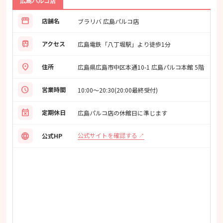
広島パルコ店
storefront
店舗名
ブラリバ 広島パルコ店
train
アクセス
広島電鉄「八丁堀駅」より徒歩1分
location_on
住所
広島県広島市中区本通10-1 広島パルコ本館 5階
schedule
営業時間
10:00〜20:30(20:00最終受付)
event_busy
定期休日
広島パルコ店の休館日に準じます
language
公式サイトを確認する
公式HP