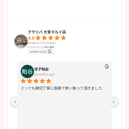
ブラリバ 大宮マルイ店
4.8
Based on 274 reviews
powered by
G
o
o
g
l
e
review us on
淳子粕谷
6 months ago
く買
とっても親切丁寧に高額で買い取って頂きました
高く
当の
とう
いま
しま