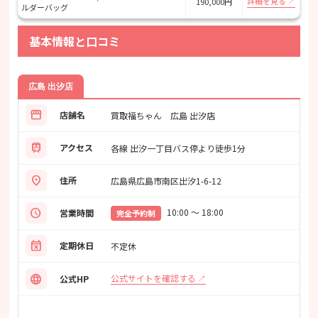
詳細を見る
190,000円
ルダーバッグ
基本情報と口コミ
広島 出汐店
storefront
店舗名
買取福ちゃん 広島 出汐店
train
アクセス
各線 出汐一丁目バス停より徒歩1分
location_on
住所
広島県広島市南区出汐1-6-12
schedule
10:00 ～ 18:00
営業時間
完全予約制
event_busy
定期休日
不定休
language
公式サイトを確認する
公式HP