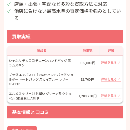
店頭・出張・宅配など多彩な買取方法に対応
他店に負けない最高水準の査定価格を強みとしてい
る
買取実績
製品名
買取額
詳細
シャネル デカココ チェーンハンドバッグ 黒
詳細を見る
185,800 円
ラムスキン
プラダ エンボスロゴ 2WAY ハンドバッグ ショ
詳細を見る
ルダー トート バッグ スカイブルー レザー
82,700 円
1BA332
エルメス ケリー28 外縫い グリーン系 クシュ
詳細を見る
1,280,200 円
ベル GD金具 □A刻印
基本情報と口コミ