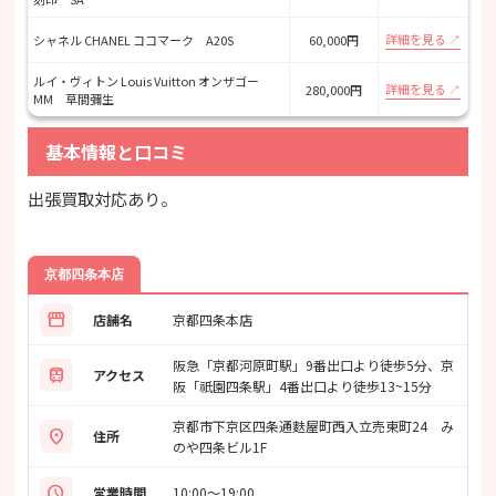
詳細を見る
シャネル CHANEL ココマーク A20S
60,000円
ルイ・ヴィトン Louis Vuitton オンザゴー
詳細を見る
280,000円
MM 草間彌生
基本情報と口コミ
出張買取対応あり。
京都四条本店
storefront
店舗名
京都四条本店
阪急「京都河原町駅」9番出口より徒歩5分、京
train
アクセス
阪「祇園四条駅」4番出口より徒歩13~15分
京都市下京区四条通麩屋町西入立売東町24 み
location_on
住所
のや四条ビル1F
schedule
営業時間
10:00〜19:00