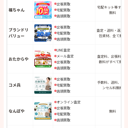
出張買取
宅配キット等すべて
福ちゃん
宅配買取
無料
店頭買取
出張買取
ブランドリ
査定・送料・返送 
宅配買取
バリュー
包資材、全て無料
店頭買取
LINE査定
メール査定
査定料、出張料、手
おたからや
数料がすべて無料
出張買取
店頭買取
出張買取
手数料、送料、キャ
コメ兵
宅配買取
ンセル料無料
店頭買取
オンライン査定
出張買取
なんぼや
無料
宅配買取
店頭買取