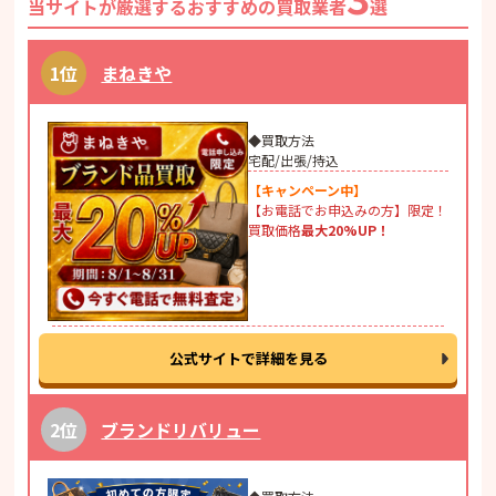
当サイトが厳選するおすすめの買取業者
選
まねきや
◆買取方法
宅配/出張/持込
【キャンペーン中】
【お電話でお申込みの方】限定！
買取価格
最大20%UP！
公式サイトで詳細を見る
ブランドリバリュー