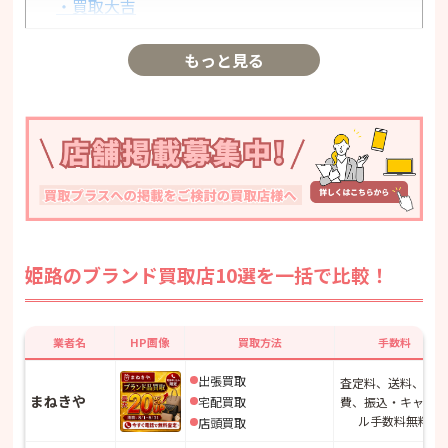
・買取大吉
・バイセル
・エコリング
もっと見る
・こやし屋
姫路のブランド買取店10選を一括で比較！
業者名
HP画像
買取方法
手数料
出張買取
査定料、送料、出張
まねきや
宅配買取
費、振込・キャンセ
ル手数料無料
店頭買取