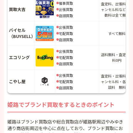
催事買取
査定料、出張料、キ
買取大吉
出張買取
ャンセル料などの手
数料は全て無料
店頭買取
出張買取
バイセル
宅配買取
すべて無料
（BUYSELL）
店頭買取
出張買取
送料無料・査定手数
エコリング
宅配買取
料0円
店頭買取
出張買取
査定料・出張料・キ
こやし屋
宅配買取
ャンセル料・各種相
談料 無料
店頭買取
姫路でブランド買取をするときのポイント
姫路はブランド買取店や総合買取店が姫路駅周辺やみゆき
通り商店街周辺を中心に点在しており、ブランド買取にお