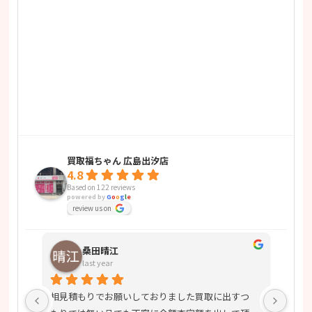
買取福ちゃん 広島出汐店
4.8
Based on 122 reviews
powered by
G
o
o
g
l
e
review us on
桑田晴江
last year
して
相見積もりでお願いしておりました買取に出すつ
明る