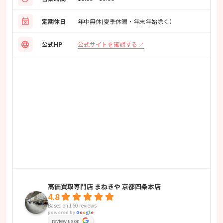
event_busy
定期休日
年中無休(夏季休暇・年末年始除く）
language
公式サイトを確認する
公式HP
高価買取専門店 まねきや 京都四条本店
4.8
Based on 160 reviews
powered by
G
o
o
g
l
e
review us on