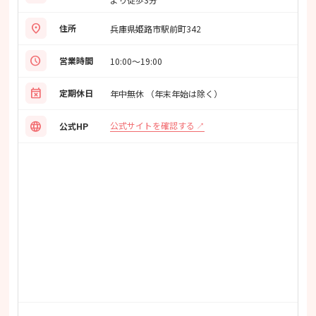
location_on
住所
兵庫県姫路市駅前町342
schedule
営業時間
10:00～19:00
event_busy
定期休日
年中無休 （年末年始は除く）
language
公式サイトを確認する
公式HP