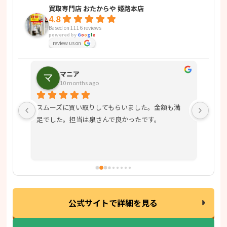
買取専門店 おたからや 姫路本店
4.8
Based on 1116 reviews
powered by
G
o
o
g
l
e
review us on
マニア
10 months ago
スムーズに買い取りしてもらいました。金額も満
この
足でした。担当は泉さんで良かったです。
引き
を持
公式サイトで詳細を見る