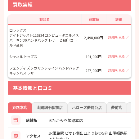
買取実績
製品名
買取額
詳細
ロレックス
デイトジャスト116234 コンピュータエルメス
詳細を見る
2,498,000円
バーキン30 ハンドバッグ レザー Ｚ刻印 ゴー
ルド金具
詳細を見る
シャネル トップス
191,000円
フェンディ ズッカ サンシャイン ハンドバッグ
詳細を見る
227,000円
キャンバス レザー
基本情報と口コミ
姫路本店
山陽網干駅前店
ハローズ夢前台店
夢前店
神
storefront
店舗名
おたからや 姫路本店
JR姫路駅 ピオレ側出口より徒歩5分 山陽姫路駅
train
アクセス
より徒歩3分