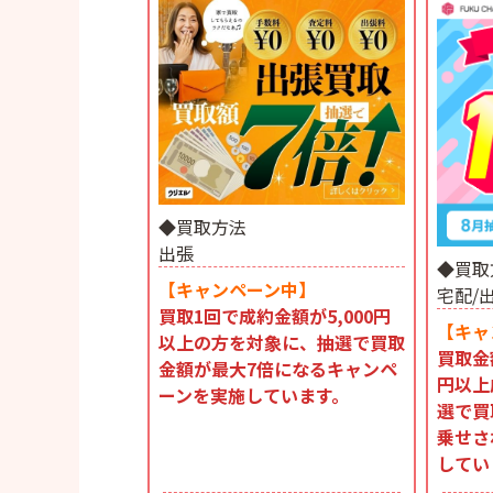
◆買取方法
出張
◆買取
【キャンペーン中】
宅配/
買取1回で成約金額が5,000円
【キャ
以上の方を対象に、抽選で買取
買取金
金額が最大7倍になるキャンペ
円以上
ーンを実施しています。
選で買
乗せさ
してい