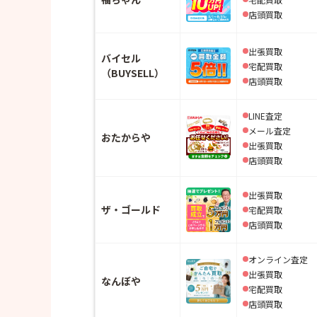
店頭買取
・質問⑧ 毛皮はどの季節に売るのが
・質問⑨ 毛皮の付属品がなくても買
出張買取
バイセル
か？
宅配買取
（BUYSELL）
・質問⑩ 毛皮をまとめて売ると査定
店頭買取
LINE査定
メール査定
おたからや
出張買取
店頭買取
出張買取
ザ・ゴールド
宅配買取
店頭買取
オンライン査定
出張買取
なんぼや
宅配買取
店頭買取