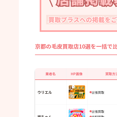
・ハッピープライス
毛皮買取は出張買取との相性がいい
毛皮買取で査定額が下がりやすいケース
毛皮買取業者を選ぶときのチェックポイ
毛皮買取のよくある質問
京都の毛皮買取店10選を一括で
・質問① 古い毛皮でも買取してもら
・質問② 名前入りの毛皮でも売れま
・質問③ 汚れやシミがある毛皮でも
・質問④ 高く売れやすい毛皮の種類
業者名
HP画像
買取方
・質問⑤ ノーブランドの毛皮でも買
か？
ウリエル
出張買取
・質問⑥ 毛皮を売る前にクリーニン
か？
・質問⑦ 毛皮を売るなら店頭買取と
出張買取
おすすめですか？
福ちゃん
宅配買取