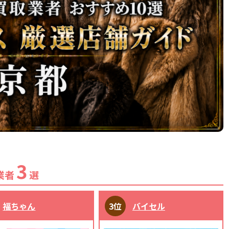
3
業者
選
福ちゃん
バイセル