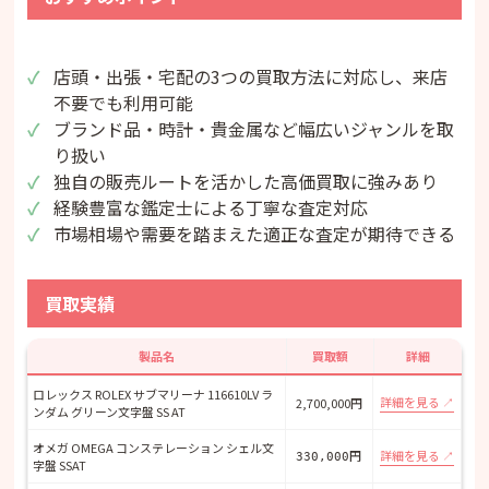
店頭・出張・宅配の3つの買取方法に対応し、来店
不要でも利用可能
ブランド品・時計・貴金属など幅広いジャンルを取
り扱い
独自の販売ルートを活かした高価買取に強みあり
経験豊富な鑑定士による丁寧な査定対応
市場相場や需要を踏まえた適正な査定が期待できる
買取実績
製品名
買取額
詳細
ロレックス ROLEX サブマリーナ 116610LV ラ
詳細を見る
2,700,000円
ンダム グリーン文字盤 SS AT
オメガ OMEGA コンステレーション シェル文
円
詳細を見る
330,000
字盤 SSAT