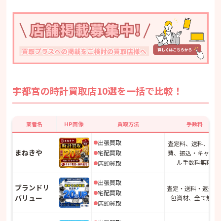
宇都宮の時計買取店10選を一括で比較！
業者名
HP画像
買取方法
手数料
出張買取
査定料、送料、出張
まねきや
宅配買取
費、振込・キャンセ
ル手数料無料
店頭買取
出張買取
ブランドリ
査定・送料・返送 
宅配買取
バリュー
包資材、全て無料
店頭買取