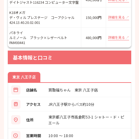
デイトジャスト116234 コンピューター文字盤
K18オメガ
詳細を見る
デ・ヴィル プレステージ コーアクシャル
150,000円
424.13.40.20.02.001
パネライ
詳細を見る
ルミノール ブラック×レザーベルト
480,000円
PAM00441
基本情報と口コミ
東京 八王子店
storefront
店舗名
買取福ちゃん 東京 八王子店
train
アクセス
JR八王子駅からバス約10分
東京都八王子市高倉町53-1 シャトー・ド・ピ
location_on
住所
エール
schedule
営業時間
10:00 ～ 18:00