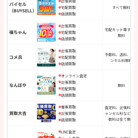
出張買取
バイセル
宅配買取
すべて無料
（BUYSELL）
店頭買取
出張買取
宅配キット等すべて
福ちゃん
宅配買取
無料
店頭買取
出張買取
手数料、送料、キャ
コメ兵
宅配買取
ンセル料無料
店頭買取
オンライン査定
出張買取
なんぼや
無料
宅配買取
店頭買取
催事買取
査定料、出張料、キ
買取大吉
出張買取
ャンセル料などの手
数料は全て無料
店頭買取
LINE査定