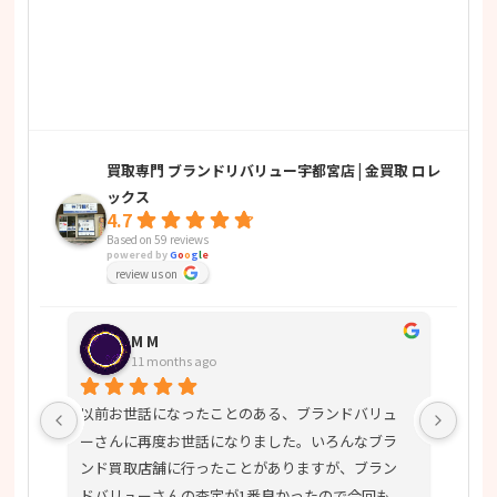
買取専門 ブランドリバリュー宇都宮店 | 金買取 ロレ
ックス
4.7
Based on 59 reviews
powered by
G
o
o
g
l
e
review us on
M M
11 months ago
0年
以前お世話になったことのある、ブランドバリュ
満足
があ
ーさんに再度お世話になりました。いろんなブラ
た。
安で
ンド買取店舗に行ったことがありますが、ブラン
果、
ドバリューさんの査定が1番良かったので今回も