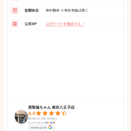
event_busy
定期休日
年中無休 ※年末年始は除く
language
公式サイトを確認する
公式HP
買取福ちゃん 東京八王子店
4.4
Based on 108 reviews
powered by
G
o
o
g
l
e
review us on