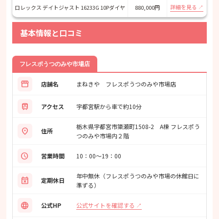
詳細を見る
ロレックス デイトジャスト 16233G 10Pダイヤ
880,000円
基本情報と口コミ
フレスポうつのみや市場店
storefront
店舗名
まねきや フレスポうつのみや市場店
train
アクセス
宇都宮駅から車で約10分
栃木県宇都宮市簗瀬町1508-2 A棟 フレスポう
location_on
住所
つのみや市場内２階
schedule
営業時間
10：00～19：00
年中無休（フレスポうつのみや市場の休館日に
event_busy
定期休日
準ずる）
language
公式サイトを確認する
公式HP