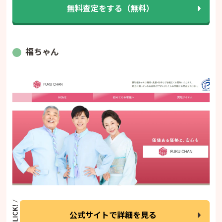
無料査定をする（無料）
てこういったところを利用するかたには敷居の低
きい
いお店だと思います。また利用させていただきま
も、
す。丁寧なご対応ありがとうございました。
た｣
そも
福ちゃん
記載
たベ
だま
上で
買取
の目
ーム
て、
方、
舗のス
商品
この
公式サイトで詳細を見る