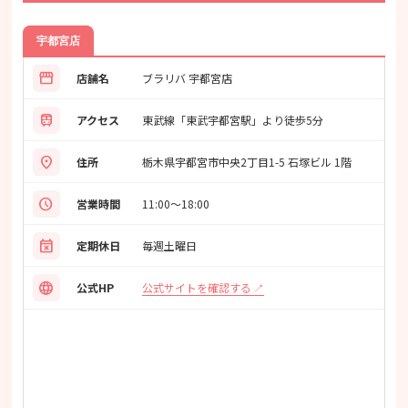
宇都宮店
storefront
店舗名
ブラリバ 宇都宮店
train
アクセス
東武線「東武宇都宮駅」より徒歩5分
location_on
住所
栃木県宇都宮市中央2丁目1-5 石塚ビル 1階
schedule
営業時間
11:00〜18:00
event_busy
定期休日
毎週土曜日
language
公式サイトを確認する
公式HP