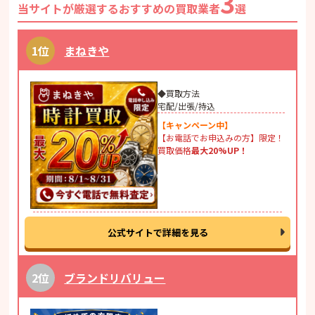
3
当サイトが厳選するおすすめの買取業者
選
まねきや
◆買取方法
宅配/出張/持込
【キャンペーン中】
【お電話でお申込みの方】限定！
買取価格
最大20%UP！
公式サイトで詳細を見る
ブランドリバリュー