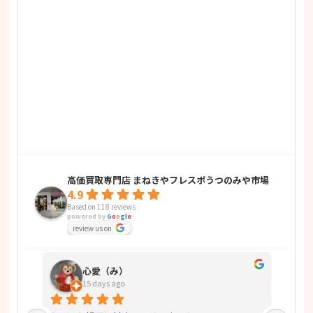
高価買取専門店 まねきやフレスポうつのみや市場
4.9
Based on 118 reviews
powered by
G
o
o
g
l
e
review us on
心愛（み）
15 days ago