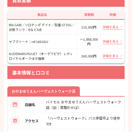
買取実績
製品名
買取額
詳細
BVLGARI／ソロテンポ デイト／型番:ST35G／
詳細を見る
210,000円
状態ランク：Bなど4点
～1,868,000
詳細を見る
サブマリーナ：ref.16610LV
円
AUDEMARS PIGUET（オーデマピゲ）レディ
詳細を見る
360,000円
ロイヤルオークほか複数
基本情報と口コミ
おやまゆうえんハーヴェストウォーク店
バイセル おやまゆうえんハーヴェストウォーク
storefront
店舗名
店（旧：買取わかば）
「ハーヴェストウォーク」バス停留所より徒歩
train
アクセス
3分