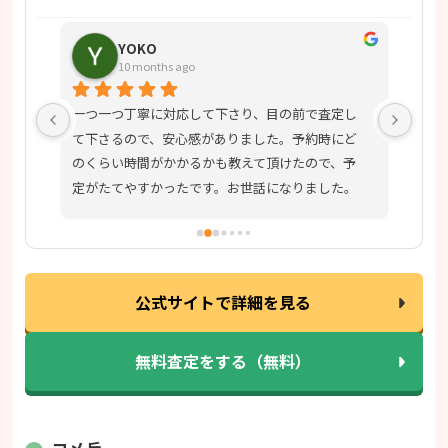
YOKO
10 months ago
。土
一つ一つ丁寧に対応して下さり、目の前で査定し
今日
お願
て下さるので、安心感がありました。予約時にど
御座
のくらい時間がかかるかも教えて頂けたので、予
にな
定がたてやすかったです。お世話になりました。
もら
した
た。
した
りに
公式サイトで詳細を見る
た。
無料査定をする（無料）