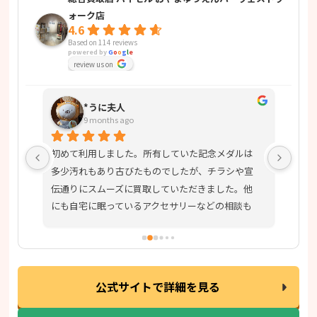
ォーク店
4.6
Based on 114 reviews
powered by
G
o
o
g
l
e
review us on
*うに夫人
9 months ago
言わ
初めて利用しました。所有していた記念メダルは
評価
僕の
多少汚れもあり古びたものでしたが、チラシや宣
ビー
ぱり
伝通りにスムーズに買取していただきました。他
場か
い
にも自宅に眠っているアクセサリーなどの相談も
た。
その
させていただいたところ、お忙しいなか親切に対
周囲
まし
応、お返事していただきました。過去に他の会社
と、
万
の店舗で買取経験がありますが、こちらの良い点
応。
としては、仕切りがあるわりに閉鎖的な空間では
めた
公式サイトで詳細を見る
なくリラックスして利用できるところ、ネガティ
取で
ブな言葉を一切されない点がよかったです。初め
では