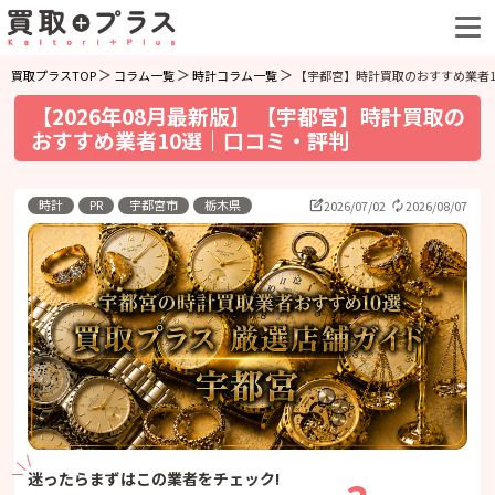
買取プラスTOP
コラム一覧
時計コラム一覧
【宇都宮】時計買取のおすすめ業者1
【2026年08月最新版】 【宇都宮】時計買取の
おすすめ業者10選｜口コミ・評判
時計
PR
宇都宮市
栃木県
2026/07/02
2026/08/07
迷ったらまずはこの業者をチェック!