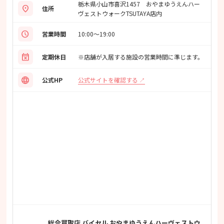
栃木県小山市喜沢1457 おやまゆうえんハー
location_on
住所
ヴェストウォークTSUTAYA店内
schedule
営業時間
10:00〜19:00
event_busy
定期休日
※店舗が入居する施設の営業時間に準じます。
language
公式サイトを確認する
公式HP
総合買取店 バイセル おやまゆうえんハーヴェストウ