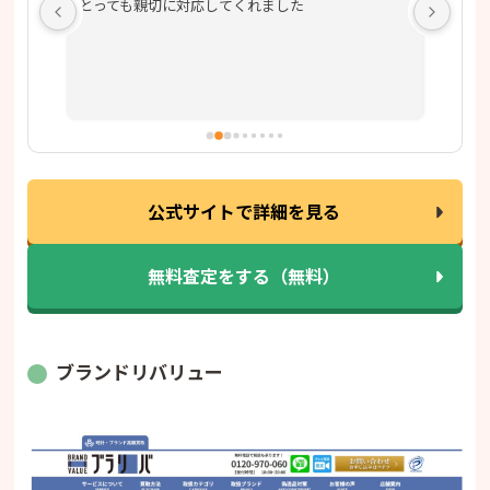
ーを
とっても親切に対応してくれました
会田
ん
。何
てい
の良
公式サイトで詳細を見る
無料査定をする（無料）
ブランドリバリュー