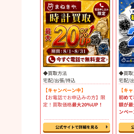
◆買取方法
◆買取
宅配/出張/持込
宅配/
【キャンペーン中】
【キャ
【お電話でお申込みの方】限
初めて
定！買取価格
最大20%UP！
額が最
ンペー
公式サイトで詳細を見る