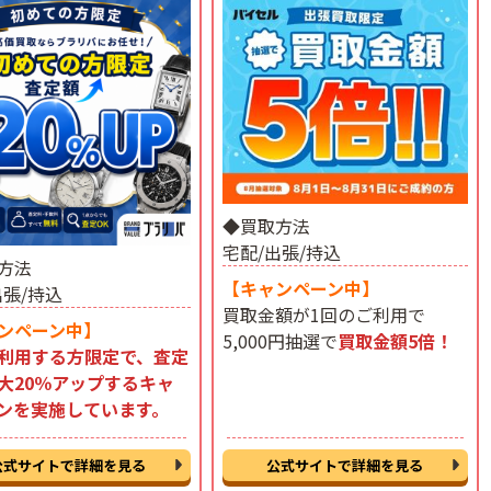
◆買取方法
宅配/出張/持込
方法
【キャンペーン中】
出張/持込
買取金額が1回のご利用で
ンペーン中】
5,000円抽選で
買取金額5倍！
利用する方限定で、査定
大20％アップするキャ
ンを実施しています。
公式サイトで詳細を見る
公式サイトで詳細を見る