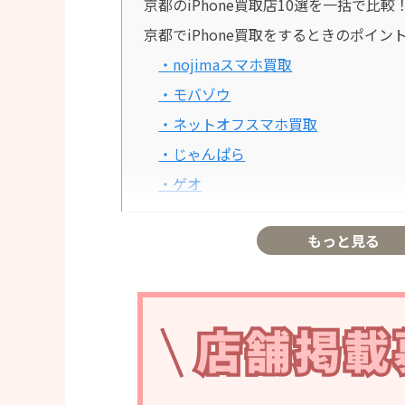
京都のiPhone買取店10選を一括で比較
京都でiPhone買取をするときのポイン
・nojimaスマホ買取
・モバゾウ
・ネットオフスマホ買取
・じゃんぱら
・ゲオ
iPhone買取のクイック四条大宮店
もっと見る
・iPhone買取のクイック四条大宮店
・クイック四条大宮店の店舗情報
アメモバ買取 京都河原町店
・アメモバ買取 京都河原町店 の口コ
・アメモバ買取 京都河原町店の店舗
モバックス京都駅前店