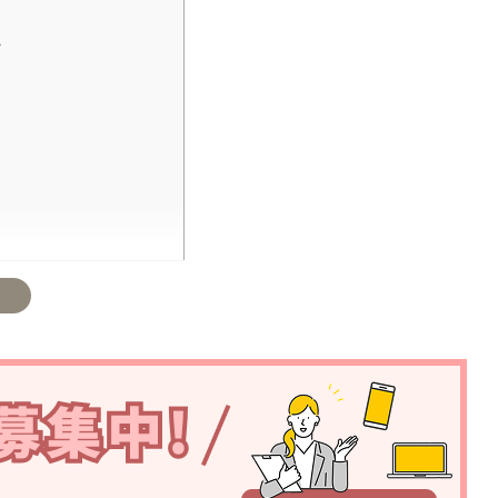
！
ト
 の口コミ
ミ
情報