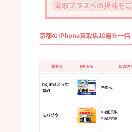
・モバックス京都駅前店 の口コミ
・モバックス京都駅前店の店舗情報
買取専門店おたからや四条烏丸店
京都
のiPhone買取店10選を一
・買取専門店おたからや四条烏丸店 
・買取専門店おたからや四条烏丸店の
買取専門店エコリング京都駅前店
・買取専門店エコリング京都駅前店 
業者名
HP画像
買取方
・買取専門店エコリング京都駅前店の
買取大吉 山科音羽店
nojimaスマホ
未掲載
買取
・買取大吉 山科音羽店 の口コ
・買取大吉 山科音羽店の店舗情報
トーカイモバイル京都山科駅前店
宅配買取
モバゾウ
店頭買取
・トーカイモバイル京都山科駅前店の
・トーカイモバイル京都山科駅前店の