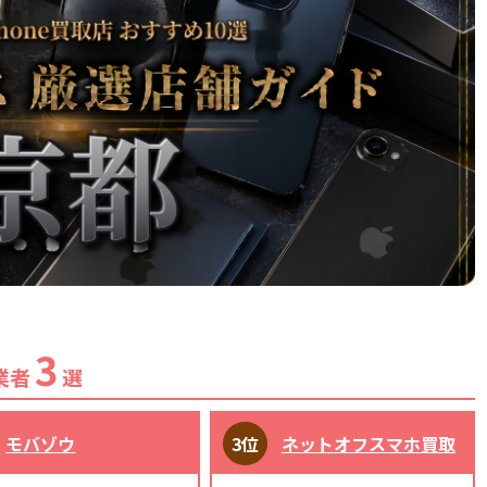
3
業者
選
モバゾウ
ネットオフスマホ買取