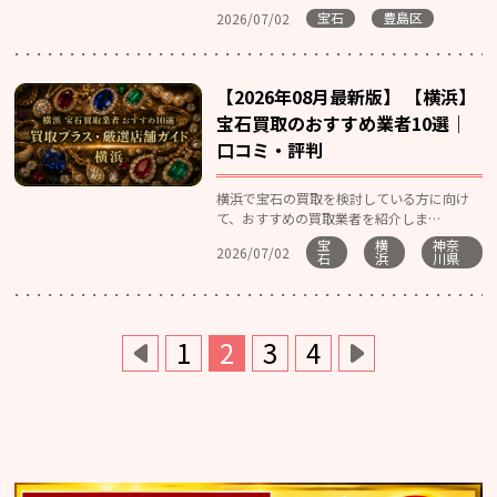
宝石
豊島区
2026/07/02
【2026年08月最新版】 【横浜】
宝石買取のおすすめ業者10選｜
口コミ・評判
横浜で宝石の買取を検討している方に向け
て、おすすめの買取業者を紹介しま…
宝
横
神奈
2026/07/02
石
浜
川県
1
2
3
4