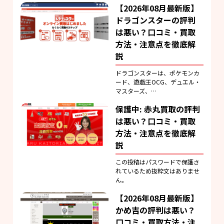
【2026年08月最新版】
ドラゴンスターの評判
は悪い？口コミ・買取
方法・注意点を徹底解
説
ドラゴンスターは、ポケモンカ
ード、遊戯王OCG、デュエル・
マスターズ、…
保護中: 赤丸買取の評判
は悪い？口コミ・買取
方法・注意点を徹底解
説
この投稿はパスワードで保護さ
れているため抜粋文はありませ
ん。
【2026年08月最新版】
かめ吉の評判は悪い？
口コミ・買取方法・注