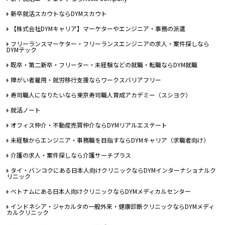
新卒就活スカウトならDYMスカウト
【株式会社DYMキャリア】マーケターやエンジニア・事務の派遣
フリーランスマーケター・フリーランスエンジニアの求人・案件探しなら
DYMテック
既卒・第二新卒・フリーター・未経験などの就職・転職ならDYM就職
障がい者雇用・就労移行支援ならワークスバリアフリー
寿司職人になりたいなら東京寿司職人育成アカデミー（スシヨク）
就活ノート
オフィス仲介・不動産売買仲介ならDYMリアルエステート
未経験からエンジニア・事務職を目指すならDYMキャリア（求職者向け）
介護の求人・案件探しなら介護サーチプラス
タイ・バンコクにある日本人向けクリニックならDYMインターナショナルク
リニック
ベトナムにある日本人向けクリニックならDYMメディカルセンター
インドネシア・ジャカルタの一般外来・健康診断クリニックならDYMメディ
カルクリニック