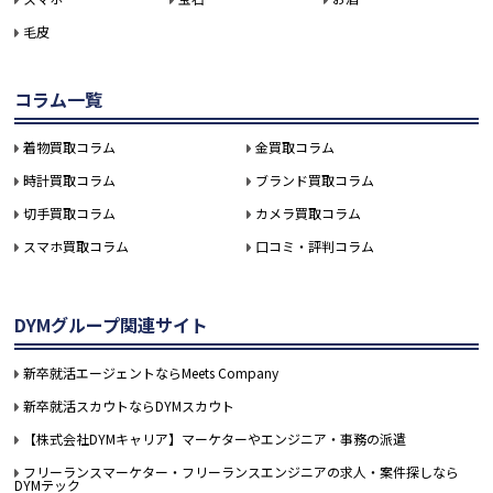
毛皮
コラム一覧
着物買取コラム
金買取コラム
時計買取コラム
ブランド買取コラム
切手買取コラム
カメラ買取コラム
スマホ買取コラム
口コミ・評判コラム
DYMグループ関連サイト
新卒就活エージェントならMeets Company
新卒就活スカウトならDYMスカウト
【株式会社DYMキャリア】マーケターやエンジニア・事務の派遣
フリーランスマーケター・フリーランスエンジニアの求人・案件探しなら
DYMテック