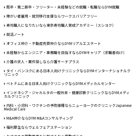
既卒・第二新卒・フリーター・未経験などの就職・転職ならDYM就職
障がい者雇用・就労移行支援ならワークスバリアフリー
寿司職人になりたいなら東京寿司職人育成アカデミー（スシヨク）
就活ノート
オフィス仲介・不動産売買仲介ならDYMリアルエステート
未経験からエンジニア・事務職を目指すならDYMキャリア（求職者向け）
介護の求人・案件探しなら介護サーチプラス
タイ・バンコクにある日本人向けクリニックならDYMインターナショナルク
リニック
ベトナムにある日本人向けクリニックならDYMメディカルセンター
インドネシア・ジャカルタの一般外来・健康診断クリニックならDYMメディ
カルクリニック
内科・小児科・ワクチンの予防接種ならニューヨークのクリニックJapanese
Medical Care
M&A仲介ならDYM M&Aコンサルティング
福利厚生ならウェルフェアステーション