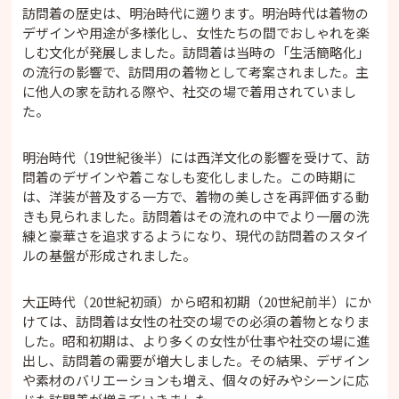
訪問着の歴史は、明治時代に遡ります。明治時代は着物の
デザインや用途が多様化し、女性たちの間でおしゃれを楽
しむ文化が発展しました。訪問着は当時の「生活簡略化」
の流行の影響で、訪問用の着物として考案されました。主
に他人の家を訪れる際や、社交の場で着用されていまし
た。
明治時代（19世紀後半）には西洋文化の影響を受けて、訪
問着のデザインや着こなしも変化しました。この時期に
は、洋装が普及する一方で、着物の美しさを再評価する動
きも見られました。訪問着はその流れの中でより一層の洗
練と豪華さを追求するようになり、現代の訪問着のスタイ
ルの基盤が形成されました。
大正時代（20世紀初頭）から昭和初期（20世紀前半）にか
けては、訪問着は女性の社交の場での必須の着物となりま
した。昭和初期は、より多くの女性が仕事や社交の場に進
出し、訪問着の需要が増大しました。その結果、デザイン
や素材のバリエーションも増え、個々の好みやシーンに応