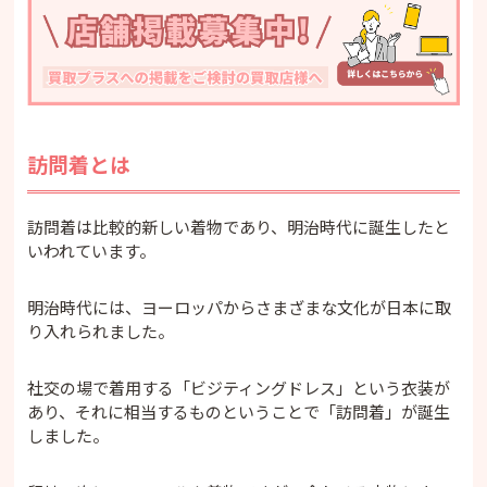
・売ると決めたら早めがおすすめ
・訪問着の丈が長くてサイズが大きいもの
・有名作家や伝統工芸品のもので証紙や落款が
あるもの
・買取業者に頼むなら2社以上に査定を頼む
訪問着買取におすすめの買取業者紹介
訪問着とは
・バイセル
・福ちゃん
・ゴールド
訪問着は比較的新しい着物であり、明治時代に誕生したと
まとめ
いわれています。
明治時代には、ヨーロッパからさまざまな文化が日本に取
り入れられました。
社交の場で着用する「ビジティングドレス」という衣装が
あり、それに相当するものということで「訪問着」が誕生
しました。